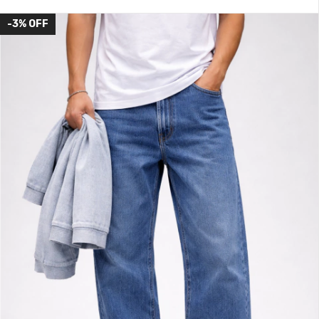
-3
%
OFF