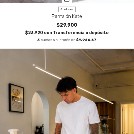
4 colores
Pantalón Kate
$29.900
$23.920
con
Transferencia o depósito
3
cuotas sin interés de
$9.966,67