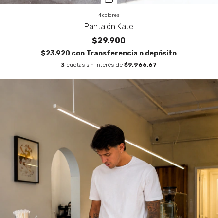
4 colores
Pantalón Kate
$29.900
$23.920
con
Transferencia o depósito
3
cuotas sin interés de
$9.966,67