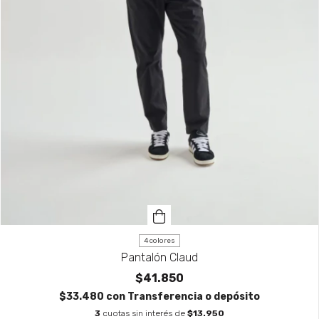
4 colores
Pantalón Claud
$41.850
$33.480
con
Transferencia o depósito
3
cuotas sin interés de
$13.950