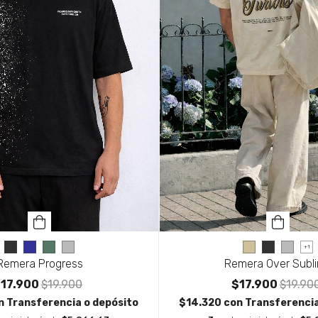
+1
Remera Progress
Remera Over Subl
17.900
$19.900
$17.900
$19.90
n
Transferencia o depósito
$14.320
con
Transferencia