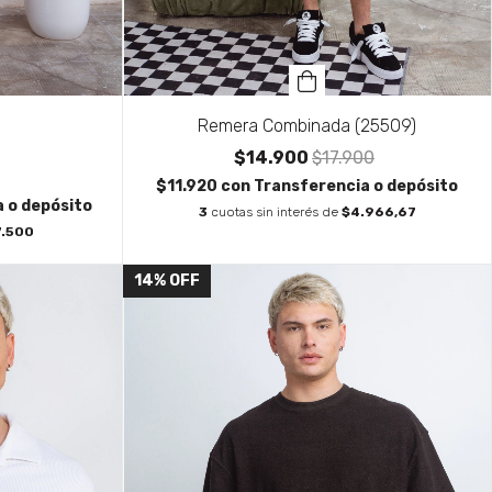
Remera Combinada (25509)
$14.900
$17.900
$11.920
con
Transferencia o depósito
 o depósito
3
cuotas sin interés de
$4.966,67
7.500
14
%
OFF