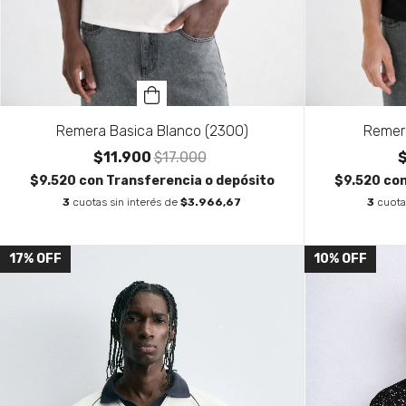
Remera Basica Blanco (2300)
Remer
$11.900
$17.000
$9.520
con
Transferencia o depósito
$9.520
co
3
cuotas sin interés de
$3.966,67
3
cuota
17
%
OFF
10
%
OFF