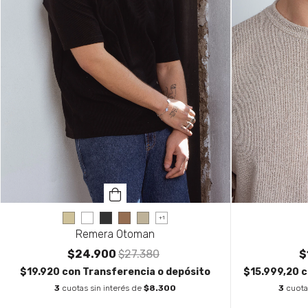
+1
Remera Otoman
$24.900
$27.380
$
$19.920
con
Transferencia o depósito
$15.999,20
c
3
cuotas sin interés de
$8.300
3
cuota