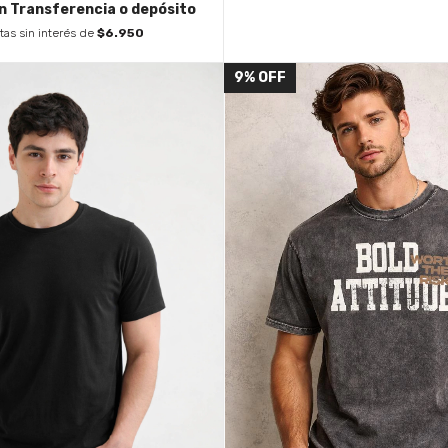
n
Transferencia o depósito
tas sin interés de
$6.950
9
%
OFF