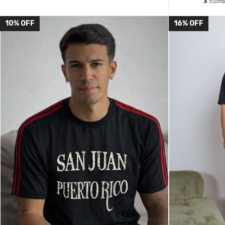
3
cuota
10
%
OFF
16
%
OFF