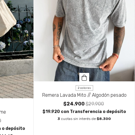
2 colores
Remera Lavada Mito // Algodón pesado
$24.900
$29.900
ime
$19.920
con
Transferencia o depósito
3
cuotas sin interés de
$8.300
0
 o depósito