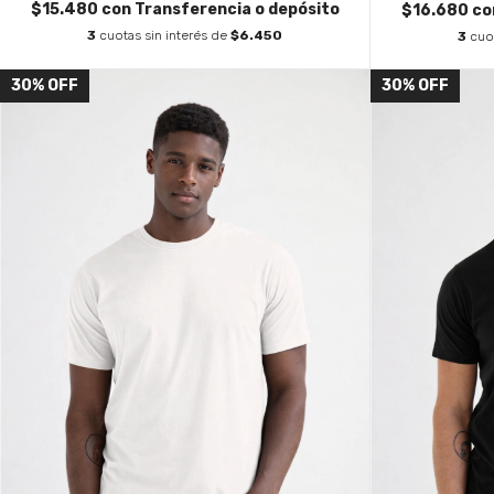
$15.480
con
Transferencia o depósito
$16.680
co
3
cuotas sin interés de
$6.450
3
cuo
30
%
OFF
30
%
OFF