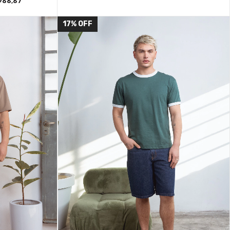
966,67
17
%
OFF