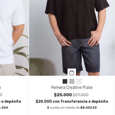
+1
n
Remera Creative Pulse
0
$25.000
$29.000
 o depósito
$20.000
con
Transferencia o depósito
8.300
3
cuotas sin interés de
$8.333,33