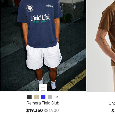
+1
Remera Field Club
Ch
$19.350
$21.900
$