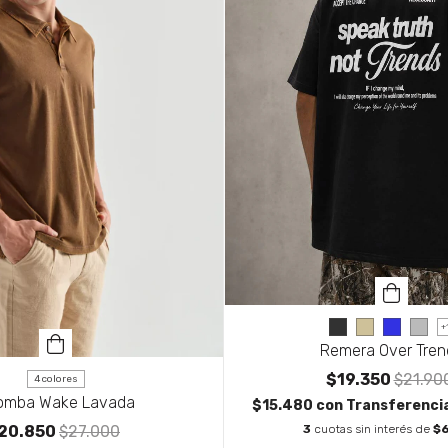
+
Remera Over Tren
$19.350
$21.90
4 colores
omba Wake Lavada
$15.480
con
Transferencia
20.850
$27.000
3
cuotas sin interés de
$