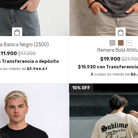
+1
a Basica Negro (2300)
Remera Bold Attit
$11.900
$17.000
$19.900
$21.90
n
Transferencia o depósito
$15.920
con
Transferencia
s sin interés de
$3.966,67
3
cuotas sin interés de
$6.
10
%
OFF