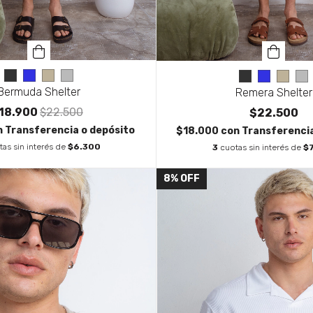
Bermuda Shelter
Remera Shelter
18.900
$22.500
$22.500
n
Transferencia o depósito
$18.000
con
Transferencia
tas sin interés de
$6.300
3
cuotas sin interés de
$
8
%
OFF