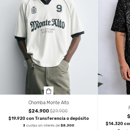
Chomba Monte Alto
$24.900
$29.900
$
$19.920
con
Transferencia o depósito
$14.320
co
3
cuotas sin interés de
$8.300