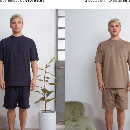
s sin interés de
$5.966,67
3
cuotas sin interés de
$5.