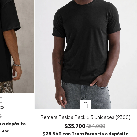
1
ds
0
Remera Basica Pack x 3 unidades (2300)
 o depósito
$35.700
$54.000
6.450
$28.560
con
Transferencia o depósito