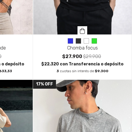
Chomba focus
ude
$27.900
$29.900
0
$22.320
con
Transferencia o depósito
 o depósito
3
cuotas sin interés de
$9.300
633,33
17
%
OFF