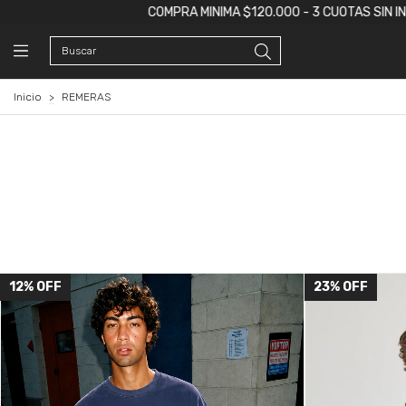
MINIMA $120.000 - 3 CUOTAS SIN INTERÉS - ENVÍO GRATIS A PARTI
Inicio
>
REMERAS
12
%
OFF
23
%
OFF