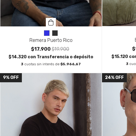
Remera Puerto Rico
$
$17.900
$19.900
$15.120
co
$14.320
con
Transferencia o depósito
3
cuo
3
cuotas sin interés de
$5.966,67
9
%
OFF
24
%
OFF